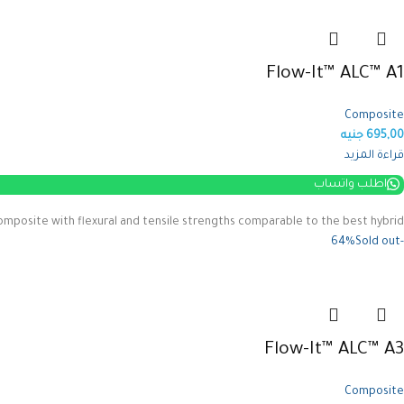
Flow-It™ ALC™ A1
Composite
695,00
جنيه
قراءة المزيد
اطلب واتساب
 composite with flexural and tensile strengths comparable to the best hybrid
Sold out
-64%
Flow-It™ ALC™ A3
Composite