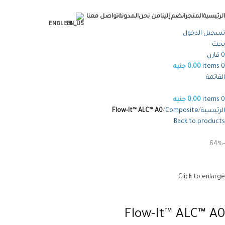
الرئيسية
المتجر
انضم إلينا
من نحن
المدونة
تواصل معنا
ENGLISH
تسجيل الدخول
بحث
0
قارن
0
items
0,00
جنيه
القائمة
0
items
0,00
جنيه
الرئيسية
Composite
Flow-It™ ALC™ A0
Back to products
-64%
Click to enlarge
Flow-It™ ALC™ A0