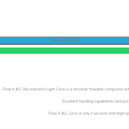
إضافة إلى السلة
Flow-It ALC (Accelerated Light Cure) is a versatile flowable composite wi
Excellent handling capabilities and just
Flow-It ALC cures in only 3 seconds with high-s