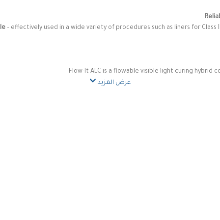
Relia
le
– effectively used in a wide variety of procedures such as liners for Class II
Flow-It ALC is a flowable visible light curing hybrid co
عرض المزيد