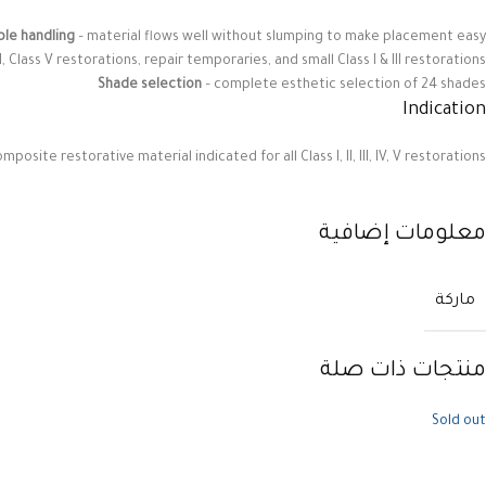
ble handling
– material flows well without slumping to make placement easy
, Class V restorations, repair temporaries, and small Class I & III restorations
Shade selection
– complete esthetic selection of 24 shades
Indication
mposite restorative material indicated for all Class I, II, III, IV, V restorations
معلومات إضافية
ماركة
منتجات ذات صلة
Sold out