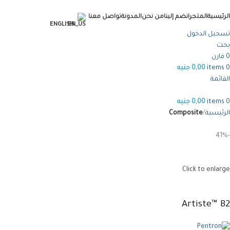
الرئيسية
المتجر
انضم إلينا
من نحن
المدونة
تواصل معنا
ENGLISH
تسجيل الدخول
بحث
0
قارن
0
items
0,00
جنيه
القائمة
0
items
0,00
جنيه
الرئيسية
Composite
-41%
Click to enlarge
Artiste™ B2