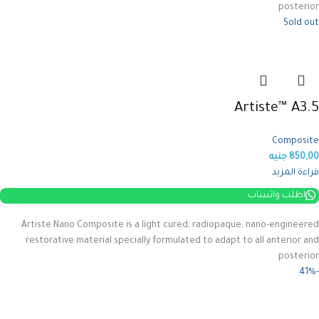
posterior
Sold out
Artiste™ A3.5
Composite
850,00
جنيه
قراءة المزيد
اطلب واتساب
Artiste Nano Composite is a light cured, radiopaque, nano-engineered
restorative material specially formulated to adapt to all anterior and
posterior
-41%