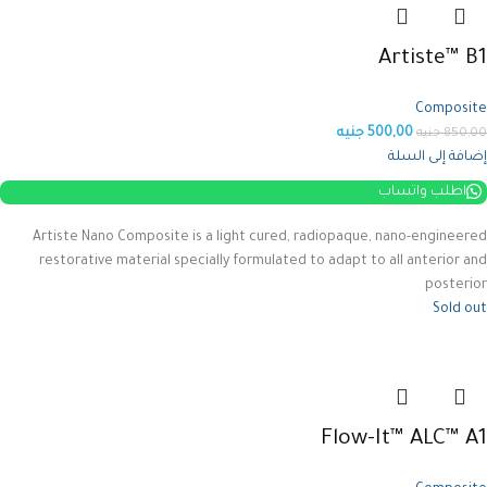
Artiste™ B1
Composite
500,00
جنيه
850,00
جنيه
إضافة إلى السلة
اطلب واتساب
Artiste Nano Composite is a light cured, radiopaque, nano-engineered
restorative material specially formulated to adapt to all anterior and
posterior
Sold out
Flow-It™ ALC™ A1