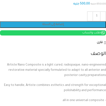
500,00
جنيه
850,00
جنيه
إضافة إلى السلة
اطلب واتساب
قارن
الوصف
Artiste Nano Composite is a light cured, radiopaque, nano-engineered
restorative material specially formulated to adapt to all anterior and
posterior cavity preparations.
Easy to handle, Artiste combines esthetics and strength for exceptional
polishability and performance
– all in one universal composite.