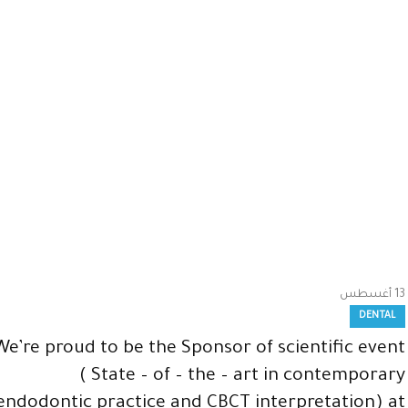
13
أغسطس
DENTAL
We’re proud to be the Sponsor of scientific event
( State – of – the – art in contemporary
endodontic practice and CBCT interpretation) at