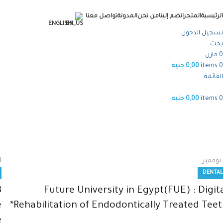
الرئيسية
المتجر
انضم إلينا
من نحن
المدونة
تواصل معنا
ENGLISH
تسجيل الدخول
بحث
0
قارن
0
items
0,00
جنيه
القائمة
0
items
0,00
جنيه
dental
الرئيسية
Archive by Category "dental"
نوفمبر
3
DENTAL
3
Future University in Egypt(FUE) : Digit
e
Rehabilitation of Endodontically Treated Teet
e