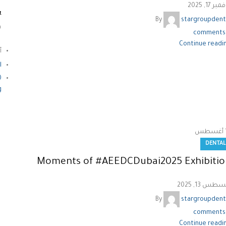
بر 17, 2025
&
By
stargroupdent
)
comments
Continue readi
أ
l
0
g
أغسطس
DENTAL
Moments of #AEEDCDubai2025 Exhibitio
طس 13, 2025
By
stargroupdent
comments
Continue readi